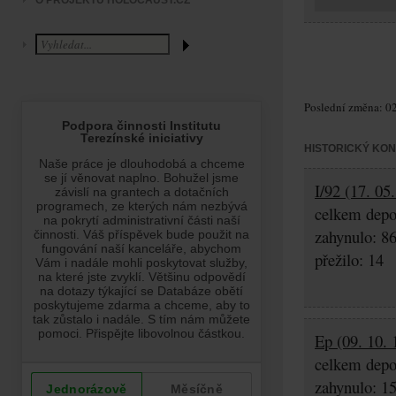
O PROJEKTU HOLOCAUST.CZ
Poslední změna: 02
HISTORICKÝ KO
I/92 (17. 05
celkem depo
zahynulo: 8
přežilo: 14
Ep (09. 10. 
celkem depo
zahynulo: 1