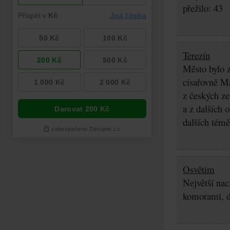
přežilo: 43
Terezín
Město bylo z
císařovně Ma
z českých z
a z dalších 
dalších témě
Osvětim
Největší nac
komorami, d