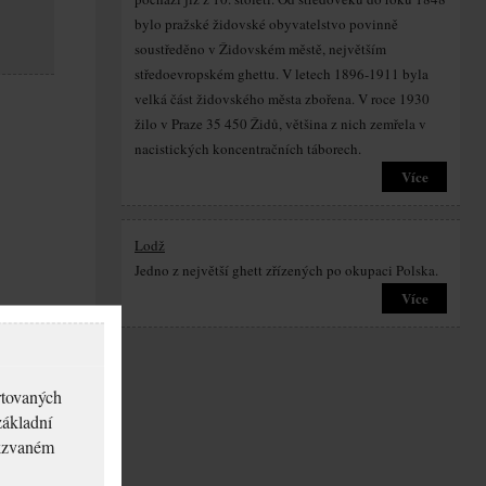
bylo pražské židovské obyvatelstvo povinně
soustředěno v Židovském městě, největším
středoevropském ghettu. V letech 1896-1911 byla
velká část židovského města zbořena. V roce 1930
žilo v Praze 35 450 Židů, většina z nich zemřela v
nacistických koncentračních táborech.
Více
Lodž
Jedno z největší ghett zřízených po okupaci Polska.
Více
rtovaných
základní
akzvaném