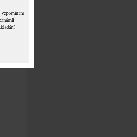
né vzpomínání
seznámil
akládání