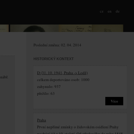
cz
en
de
Poslední změna: 02. 04. 2014
HISTORICKÝ KONTEXT
D (31. 10. 1941, Praha -> Lodž)
nábř.
celkem deportováno osob: 1000
zahynulo: 937
přežilo: 63
Více
Praha
První nepřímé zmínky o židovském osídlení Prahy
pochází již z 10. století. Od středověku do roku 1848