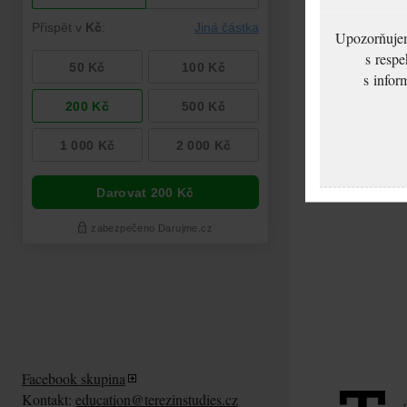
Upozorňujeme
s respe
s infor
Facebook skupina
Kontakt:
education@terezinstudies.cz