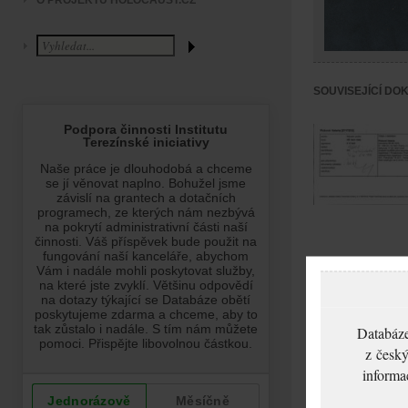
O PROJEKTU HOLOCAUST.CZ
SOUVISEJÍCÍ DO
Picková Valeria:
NEZPRACOVÁNO
Databáze
z český
informa