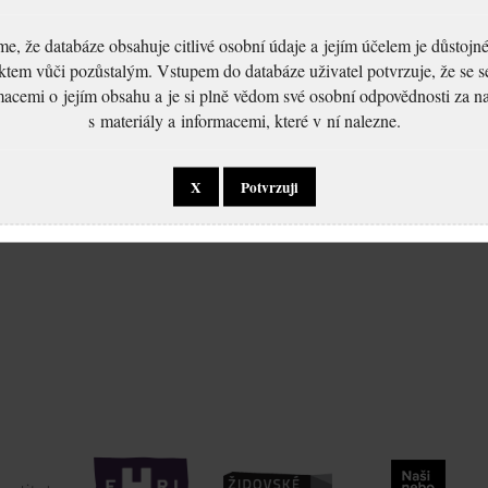
, že databáze obsahuje citlivé osobní údaje a jejím účelem je důstoj
ktem vůči pozůstalým. Vstupem do databáze uživatel potvrzuje, že se 
macemi o jejím obsahu a je si plně vědom své osobní odpovědnosti za n
s materiály a informacemi, které v ní nalezne.
X
Potvrzuji