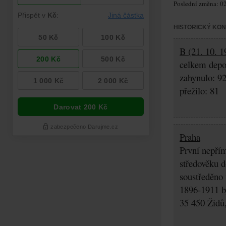
Poslední změna: 02
HISTORICKÝ KO
B (21. 10. 1
celkem depo
zahynulo: 9
přežilo: 81
Praha
První nepřím
středověku d
soustředěno
1896-1911 by
35 450 Židů,