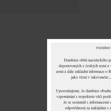
PODMÍNK
Databáze obětí nacistického 
deportovaných z českých zemí a v
zemí a dále základní informace o R
jako vězni v takzvaném „
Upozorňujeme, že databáze obsahuje
vzpomínání s respektem vůči pozůs
že se seznámil s informacemi 
odpovědnosti za nakládání s m