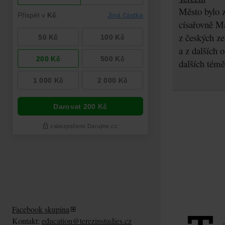
Město bylo z
císařovně Ma
z českých z
a z dalších 
dalších témě
Facebook skupina
Kontakt:
education@terezinstudies.cz