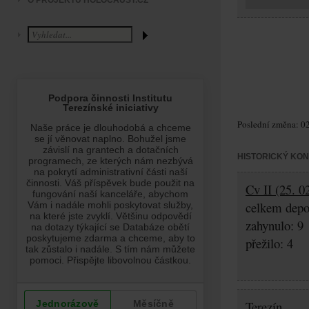
O PROJEKTU HOLOCAUST.CZ
Poslední změna: 02
HISTORICKÝ KO
Cv II (25. 0
celkem depo
zahynulo: 9
přežilo: 4
Terezín