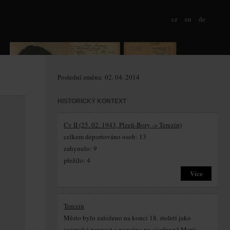
cz
en
de
Poslední změna: 02. 04. 2014
HISTORICKÝ KONTEXT
Cv II (25. 02. 1943, Plzeň-Bory -> Terezín)
celkem deportováno osob: 13
zahynulo: 9
přežilo: 4
Více
Terezín
Město bylo založeno na konci 18. století jako
vojenská pevnost a nazváno po císařovně Marii