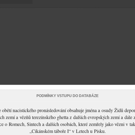
PODMÍNKY VSTUPU DO DATABÁZE
 obětí nacistického pronásledování obsahuje jména a osudy Židů depo
ch zemí a vězňů terezínského ghetta z dalších evropských zemí a dále 
ce o Romech, Sintech a dalších osobách, které zemřely jako vězni v t
„Cikánském táboře I“ v Letech u Písku.