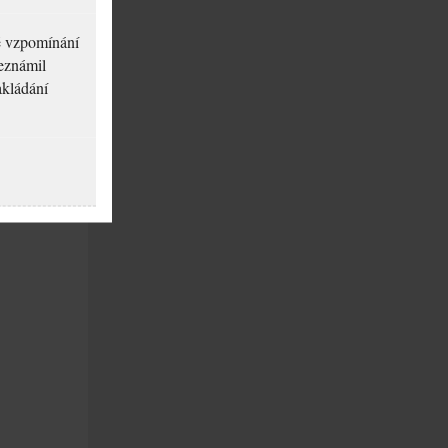
né vzpomínání
seznámil
akládání