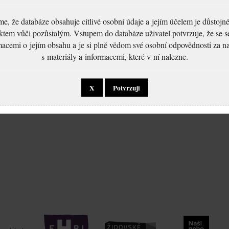
, že databáze obsahuje citlivé osobní údaje a jejím účelem je důstoj
ktem vůči pozůstalým. Vstupem do databáze uživatel potvrzuje, že se 
macemi o jejím obsahu a je si plně vědom své osobní odpovědnosti za n
s materiály a informacemi, které v ní nalezne.
X
Potvrzuji