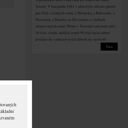
Terezii. V listopadu 1941 v něm bylo zřízeno ghetto
pro Židy z českých zemí, z Německa, z Rakouska, z
Nizozemí, z Dánska, ze Slovenska a z dalších
okupovaných zemí. Přímo v Terezíně zahynulo přes
30 tisíc vězňů, dalších téměr 90 tisíc bylo odtud
posláno do vyhlazovacích táborů na východě.
Více
rtovaných
základní
akzvaném