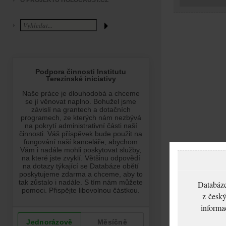
O PROJEKTU HOLOCAUST.CZ
Databáze
z český
informa