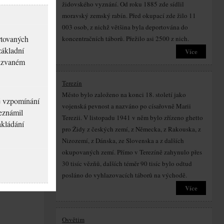
židovského vyznání. Od roku 1885 zde sídlil
moravský zemský rabín. Před okupací zde žilo 11
003 osob, z nichž většina byla deportována do
rtovaných
koncentračních táborů. Přežilo asi 2500 z nich.
základní
Více
akzvaném
Terezín
Město bylo založeno na konci 18. století jako
né vzpomínání
vojenská pevnost a nazváno po císařovně Marii
seznámil
Terezii. V listopadu 1941 v něm bylo zřízeno ghetto
akládání
pro Židy z českých zemí, z Německa, z Rakouska, z
Nizozemí, z Dánska, ze Slovenska a z dalších
okupovaných zemí. Přímo v Terezíně zahynulo přes
30 tisíc vězňů, dalších téměr 90 tisíc bylo odtud
posláno do vyhlazovacích táborů na východě.
Více
Osvětim