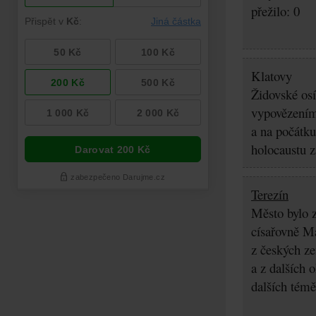
přežilo: 0
Klatovy
Židovské osí
vypovězením 
a na počátku
holocaustu z
Terezín
Město bylo z
císařovně Ma
z českých z
a z dalších 
dalších témě