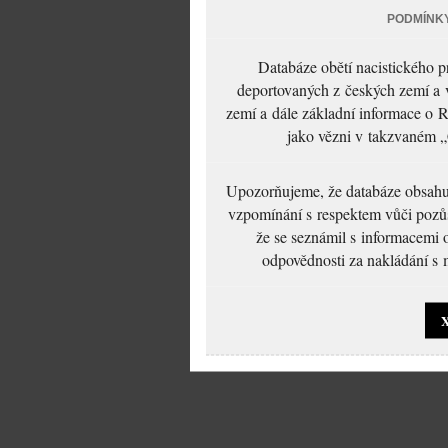
PODMÍNK
Databáze obětí nacistického 
deportovaných z českých zemí a v
zemí a dále základní informace o R
jako vězni v takzvaném „
Upozorňujeme, že databáze obsahuje
vzpomínání s respektem vůči pozůs
že se seznámil s informacemi 
odpovědnosti za nakládání s m