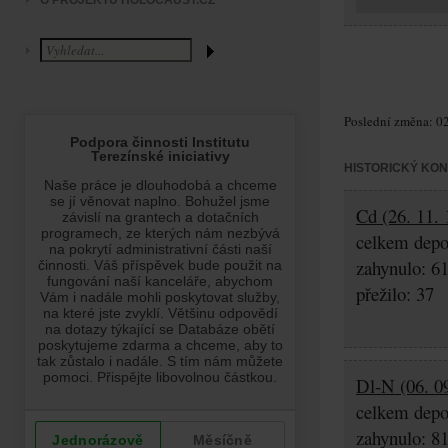
O PROJEKTU HOLOCAUST.CZ
Poslední změna: 02
HISTORICKÝ KO
Cd (26. 11. 
celkem depo
zahynulo: 6
přežilo: 37
Dl-N (06. 0
celkem depo
zahynulo: 8