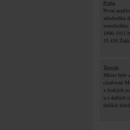
Praha
První nepřím
středověku d
soustředěno
1896-1911 by
35 450 Židů,
Terezín
Město bylo z
císařovně Ma
z českých z
a z dalších 
dalších témě