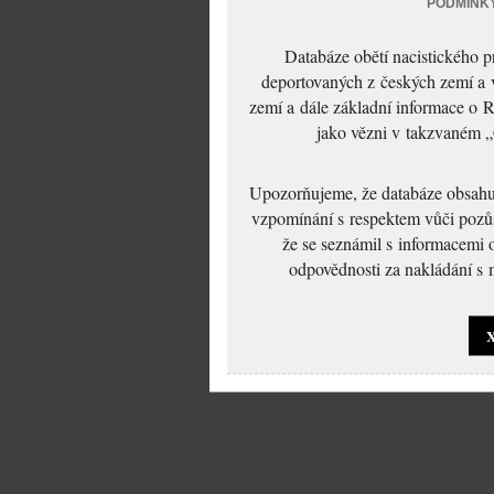
PODMÍNK
Databáze obětí nacistického 
deportovaných z českých zemí a v
zemí a dále základní informace o R
jako vězni v takzvaném „
Upozorňujeme, že databáze obsahuje
vzpomínání s respektem vůči pozůs
že se seznámil s informacemi 
odpovědnosti za nakládání s m