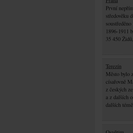
Praha
První nepřím
středověku d
soustředěno
1896-1911 by
35 450 Židů,
Terezín
Město bylo z
císařovně Ma
z českých z
a z dalších 
dalších témě
Osvětim