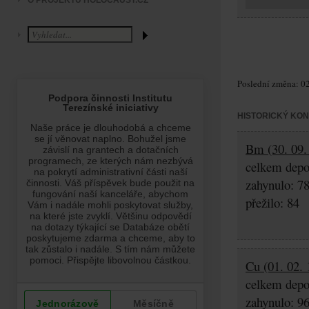
O PROJEKTU HOLOCAUST.CZ
Poslední změna: 02
HISTORICKÝ KO
Bm (30. 09. 
celkem depo
zahynulo: 7
přežilo: 84
Cu (01. 02. 
celkem depo
zahynulo: 9