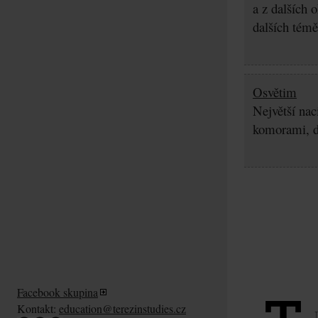
a z dalších 
dalších témě
Osvětim
Největší nac
komorami, d
Facebook skupina
Kontakt:
education@terezinstudies.cz