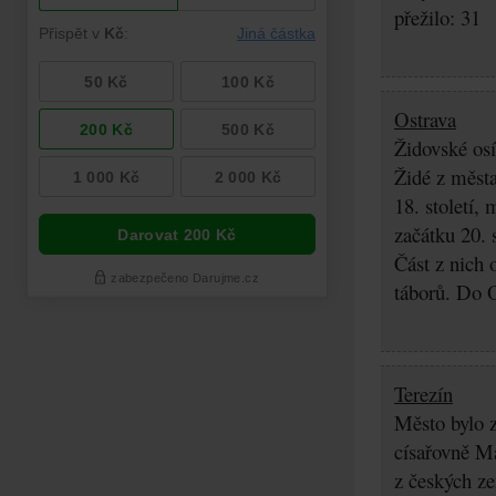
přežilo: 31
Ostrava
Židovské osí
Židé z města
18. století,
začátku 20. 
Část z nich 
táborů. Do O
Terezín
Město bylo z
císařovně Ma
z českých z