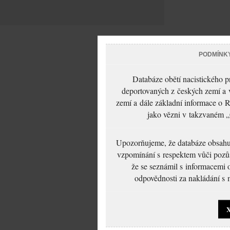
PODMÍNK
Databáze obětí nacistického 
deportovaných z českých zemí a v
zemí a dále základní informace o R
jako vězni v takzvaném „
Upozorňujeme, že databáze obsahuje
vzpomínání s respektem vůči pozůs
že se seznámil s informacemi 
odpovědnosti za nakládání s m