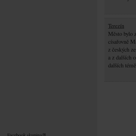
Terezín
Město bylo z
císařovně Ma
z českých z
a z dalších 
dalších témě
Facebook skupina