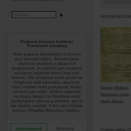
O PROJEKTU HOLOCAUST.CZ
SOUVISEJÍCÍ DO
Stránský Bedřich:
Oznámení o úmrtí,
ghetto Terezín
Poslední změna: 02