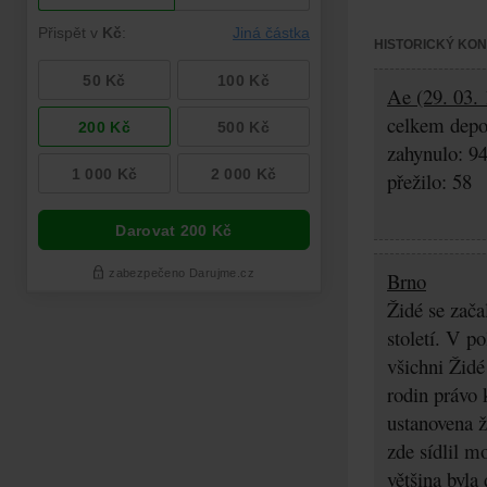
HISTORICKÝ KO
Ae (29. 03. 
celkem depo
zahynulo: 9
přežilo: 58
Brno
Židé se zača
století. V p
všichni Židé
rodin právo 
ustanovena ž
zde sídlil m
většina byla