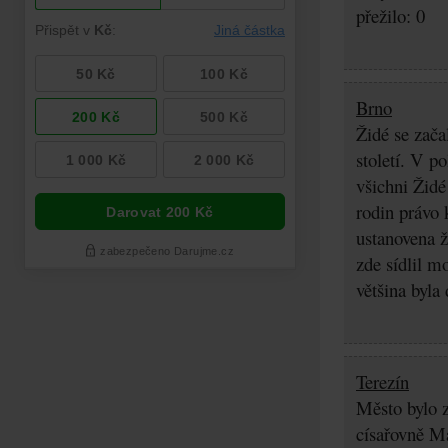
přežilo: 0
Brno
Židé se zača
století. V p
všichni Židé
rodin právo 
ustanovena ž
zde sídlil m
většina byla
Terezín
Město bylo z
císařovně Ma