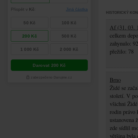
HISTORICKÝ KO
Af (31. 03. 
celkem depo
zahynulo: 9
přežilo: 78
Brno
Židé se zača
století. V p
všichni Židé
rodin právo 
ustanovena ž
zde sídlil m
většina byla