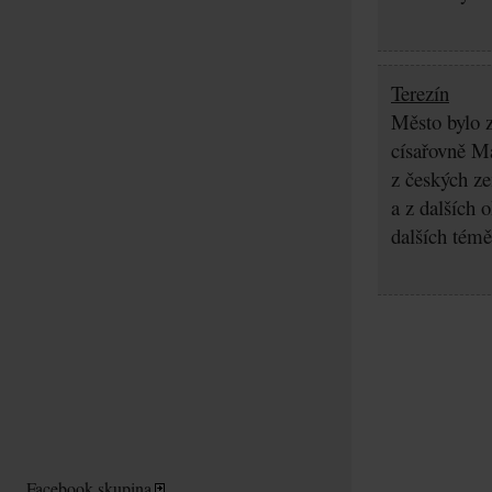
Terezín
Město bylo z
císařovně Ma
z českých z
a z dalších 
dalších témě
Facebook skupina