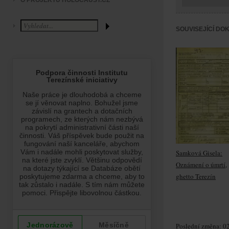
O PROJEKTU HOLOCAUST.CZ
SOUVISEJÍCÍ DO
Samková Gisela:
Oznámení o úmrtí,
ghetto Terezín
Poslední změna: 02