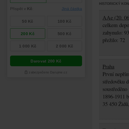
HISTORICKÝ KO
AAe (20. 06.
celkem depo
zahynulo: 9
přežilo: 72
Praha
První nepřím
středověku d
soustředěno
1896-1911 by
35 450 Židů,