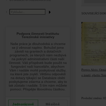
O PROJEKTU HOLOCAUST.CZ
SOUVISEJÍCÍ DO
Porges Alois: Ozn
o úmrtí, ghetto Ter
Poslední změna: 02