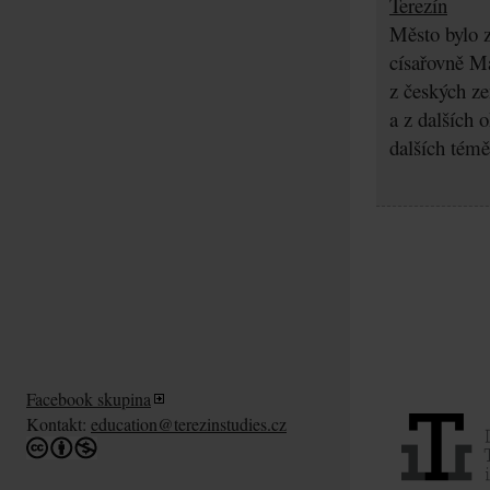
Terezín
Město bylo z
císařovně Ma
z českých z
a z dalších 
dalších témě
Facebook skupina
Kontakt:
education@terezinstudies.cz