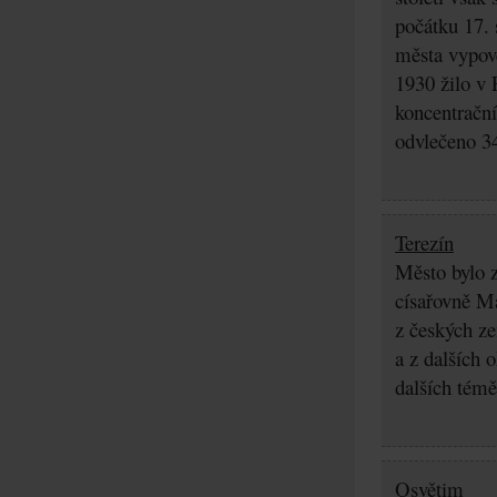
počátku 17. 
města vypov
1930 žilo v 
koncentrační
odvlečeno 3
Terezín
Město bylo z
císařovně Ma
z českých z
a z dalších 
dalších témě
Osvětim