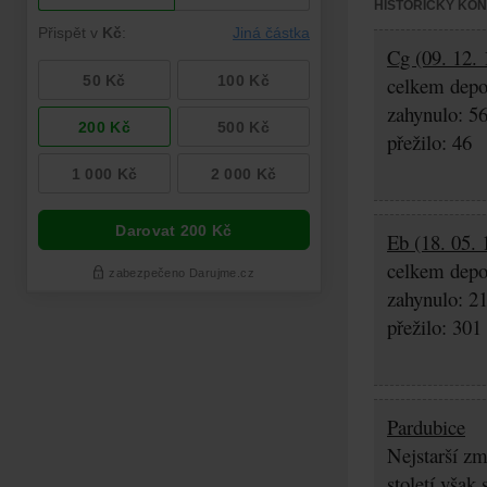
HISTORICKÝ KO
Cg (09. 12. 
celkem depo
zahynulo: 5
přežilo: 46
Eb (18. 05. 
celkem depo
zahynulo: 2
přežilo: 301
Pardubice
Nejstarší zm
století však