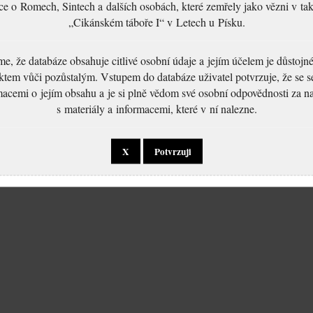
ce o Romech, Sintech a dalších osobách, které zemřely jako vězni v t
„Cikánském táboře I“ v Letech u Písku.
, že databáze obsahuje citlivé osobní údaje a jejím účelem je důstoj
ktem vůči pozůstalým. Vstupem do databáze uživatel potvrzuje, že se 
macemi o jejím obsahu a je si plně vědom své osobní odpovědnosti za n
s materiály a informacemi, které v ní nalezne.
X
Potvrzuji