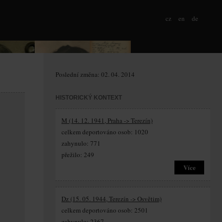
cz
en
de
Poslední změna: 02. 04. 2014
HISTORICKÝ KONTEXT
M (14. 12. 1941, Praha -> Terezín)
celkem deportováno osob: 1020
zahynulo: 771
přežilo: 249
Více
Dz (15. 05. 1944, Terezín -> Osvětim)
celkem deportováno osob: 2501
zahynulo: 2367