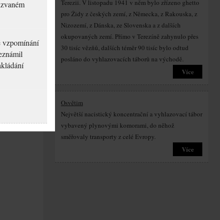
Terezii. V listopadu 1941 v něm bylo zřízeno ghetto
akzvaném
pro Židy z českých zemí, z Německa, z Rakouska, z
Nizozemí, z Dánska, ze Slovenska a z dalších
okupovaných zemí. Přímo v Terezíně zahynulo přes
né vzpomínání
30 tisíc vězňů, dalších téměr 90 tisíc bylo odtud
seznámil
posláno do vyhlazovacích táborů na východě.
akládání
Více
Osvětim
Největší nacistický koncentrační a vyhlazovací tábor
vybavený plynovými komorami, do něhož
směřovaly transporty z celé Evropy.
Více