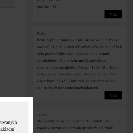
přežilo: 134
Více
Praha
První nepřímé zmínky o židovském osídlení Prahy
pochází již z 10. století. Od středověku do roku 1848
bylo pražské židovské obyvatelstvo povinně
soustředěno v Židovském městě, největším
středoevropském ghettu. V letech 1896-1911 byla
velká část židovského města zbořena. V roce 1930
žilo v Praze 35 450 Židů, většina z nich zemřela v
nacistických koncentračních táborech.
Více
Terezín
Město bylo založeno na konci 18. století jako
rtovaných
vojenská pevnost a nazváno po císařovně Marii
základní