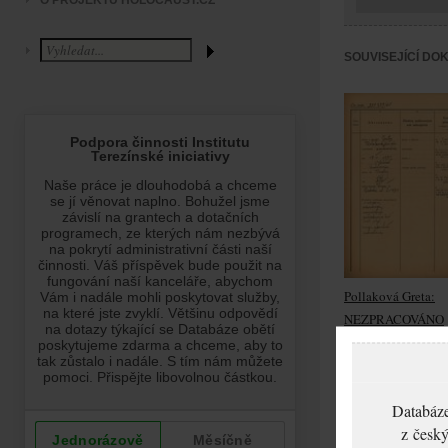
O PROJEKTU HOLOCAUST.CZ
SOUVISEJÍCÍ DO
Pollaková Greta:
NEZPRACOVÁNO
Databáze
z český