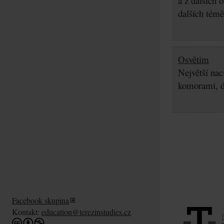
a z dalších 
dalších témě
Osvětim
Největší nac
komorami, d
Facebook skupina
Kontakt:
education@terezinstudies.cz