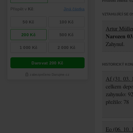
Poslední změna: 02
VZTAHUJÍCÍ SE 
Artur Mülle
Narozen 03.
Zahynul.
HISTORICKÝ KO
Af (31. 03. 
celkem depo
zahynulo: 9
přežilo: 78
Eo (06. 10. 