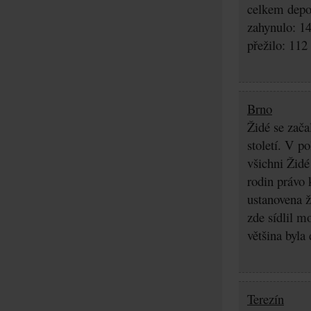
celkem depo
zahynulo: 1
přežilo: 112
Brno
Židé se zača
století. V p
všichni Židé
rodin právo 
ustanovena ž
zde sídlil m
většina byla
Terezín