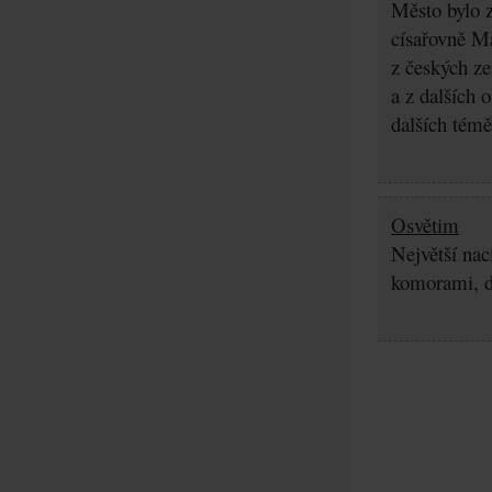
Město bylo z
císařovně Ma
z českých z
a z dalších 
dalších témě
Osvětim
Největší nac
komorami, d