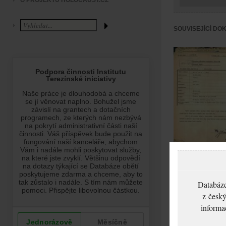
O PROJEKTU HOLOCAUST.CZ
SOUVISEJÍCÍ DO
Müller Emil: Proto
převzetí do lékařsk
péče
Databáze
z český
informa