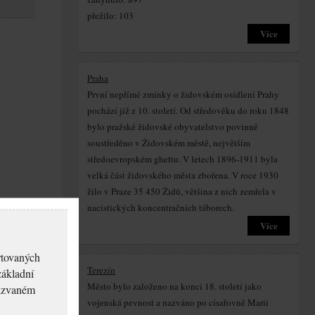
přežilo: 103
Více
Praha
První nepřímé zmínky o židovském osídlení Prahy
pochází již z 10. století. Od středověku do roku 1848
bylo pražské židovské obyvatelstvo povinně
soustředěno v Židovském městě, největším
středoevropském ghettu. V letech 1896-1911 byla
velká část židovského města zbořena. V roce 1930
žilo v Praze 35 450 Židů, většina z nich zemřela v
nacistických koncentračních táborech.
Více
rtovaných
Terezín
základní
Město bylo založeno na konci 18. století jako
akzvaném
vojenská pevnost a nazváno po císařovně Marii