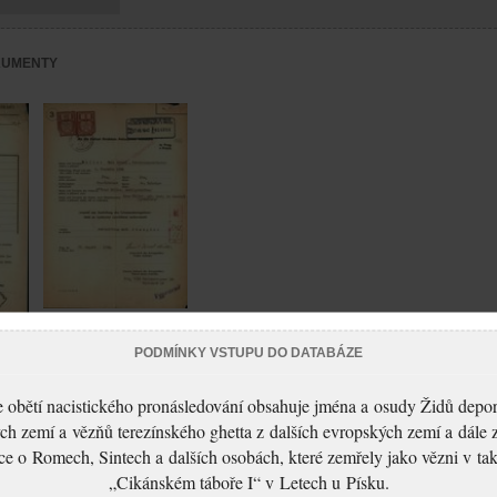
KUMENTY
Müller Emil:
kol o
PODMÍNKY VSTUPU DO DATABÁZE
Vysvědčení
é
zachovalosti
 obětí nacistického pronásledování obsahuje jména a osudy Židů depo
ch zemí a vězňů terezínského ghetta z dalších evropských zemí a dále 
ce o Romech, Sintech a dalších osobách, které zemřely jako vězni v t
„Cikánském táboře I“ v Letech u Písku.