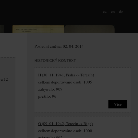
cz
en
de
Poslední změna: 02. 04. 2014
HISTORICKÝ KONTEXT
H (30. 11. 1941, Praha -> Terezín)
va 12
celkem deportováno osob: 1005
zahynulo: 909
přežilo: 96
Více
O (09. 01. 1942, Terezín -> Riga)
celkem deportováno osob: 1000
zahynulo: 897