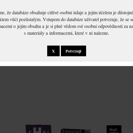
, že databáze obsahuje citlivé osobní údaje a jejím účelem je důstoj
ktem vůči pozůstalým. Vstupem do databáze uživatel potvrzuje, že se 
macemi o jejím obsahu a je si plně vědom své osobní odpovědnosti za n
s materiály a informacemi, které v ní nalezne.
X
Potvrzuji