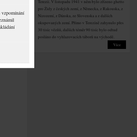
Terezii. V listopadu 1941 v něm bylo zřízeno ghetto
pro Židy z českých zemí, z Německa, z Rakouska, z
né vzpomínání
Nizozemí, z Dánska, ze Slovenska a z dalších
seznámil
okupovaných zemí. Přímo v Terezíně zahynulo přes
akládání
30 tisíc vězňů, dalších téměr 90 tisíc bylo odtud
posláno do vyhlazovacích táborů na východě.
Více