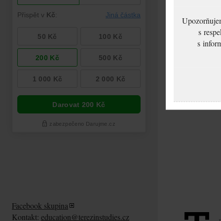
Upozorňujeme
s respe
s infor
Facebook skupina
Kontakt:
education@terezinstudies.cz