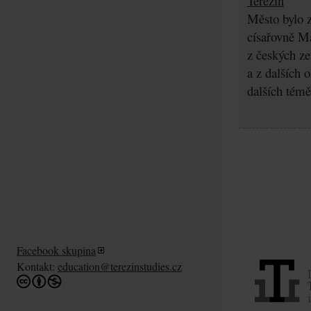
Terezín
Město bylo z
císařovně Ma
z českých z
a z dalších 
dalších témě
Facebook skupina
Kontakt:
education@terezinstudies.cz