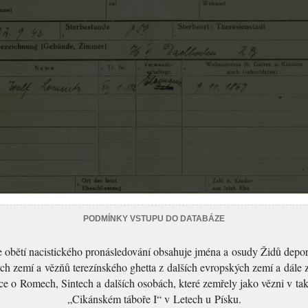
PODMÍNKY VSTUPU DO DATABÁZE
 obětí nacistického pronásledování obsahuje jména a osudy Židů depo
ch zemí a vězňů terezínského ghetta z dalších evropských zemí a dále 
ce o Romech, Sintech a dalších osobách, které zemřely jako vězni v t
„Cikánském táboře I“ v Letech u Písku.