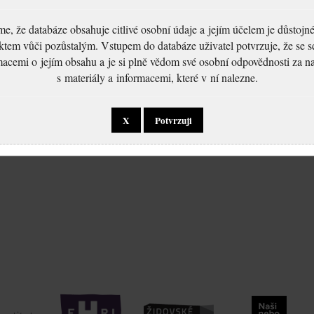
, že databáze obsahuje citlivé osobní údaje a jejím účelem je důstoj
ktem vůči pozůstalým. Vstupem do databáze uživatel potvrzuje, že se 
macemi o jejím obsahu a je si plně vědom své osobní odpovědnosti za n
s materiály a informacemi, které v ní nalezne.
X
Potvrzuji