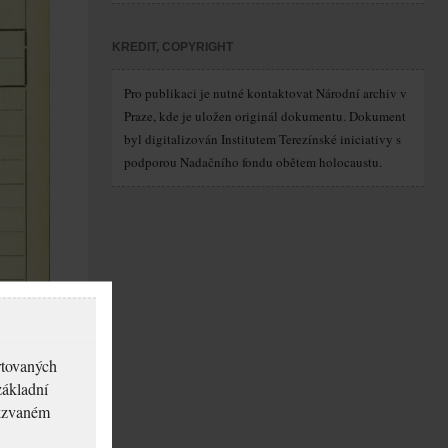
KREDIT, COPYRIGHT
Pro publikaci je nutné kontaktovat Národní archiv v
Praze, kde je uložen originál dokumentu. Dokument
byl digitalizován Institutem Terezínské iniciativy s
podporou Nadačního fondu obětem holocaustu.
rtovaných
základní
akzvaném