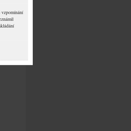
né vzpomínání
seznámil
akládání