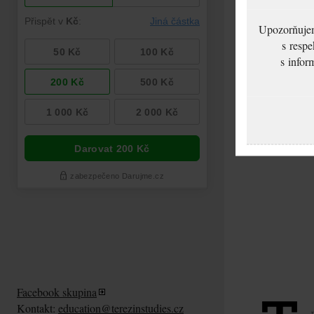
Upozorňujeme
s respe
s infor
Facebook skupina
Kontakt:
education@terezinstudies.cz