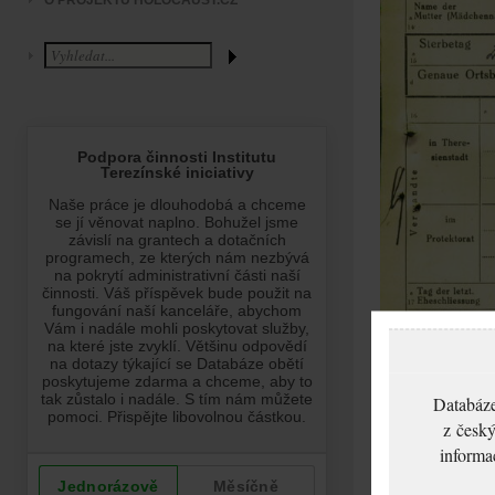
O PROJEKTU HOLOCAUST.CZ
Databáze
z český
informa