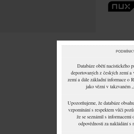
PODMÍNK
Databáze obětí nacistického 
deportovaných z českých zemí a v
zemí a dále základní informace o R
jako vězni v takzvaném „
Upozorňujeme, že databáze obsahuje
vzpomínání s respektem vůči pozůs
že se seznámil s informacemi 
odpovědnosti za nakládání s m