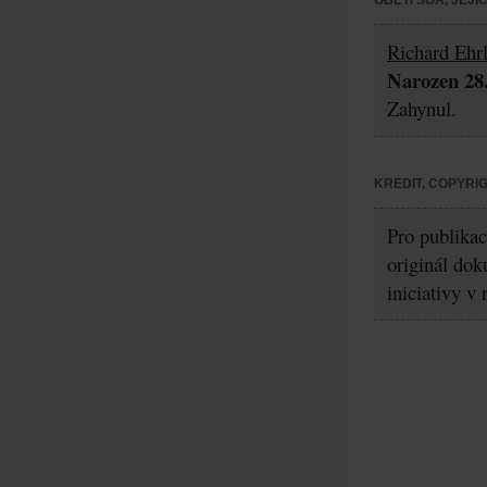
OBĚTI ŠOA, JEJ
Richard Ehrl
Narozen 28.
Zahynul.
KREDIT, COPYRI
Pro publikac
originál dok
iniciativy v