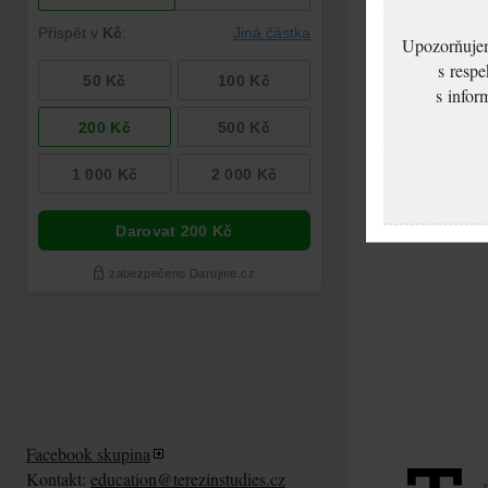
Upozorňujeme
s respe
s infor
Facebook skupina
Kontakt:
education@terezinstudies.cz