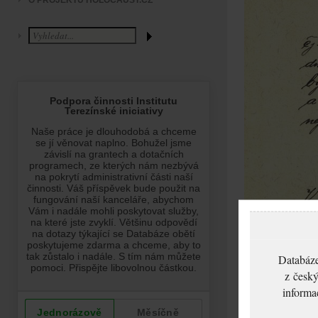
O PROJEKTU HOLOCAUST.CZ
Databáze
z český
informa