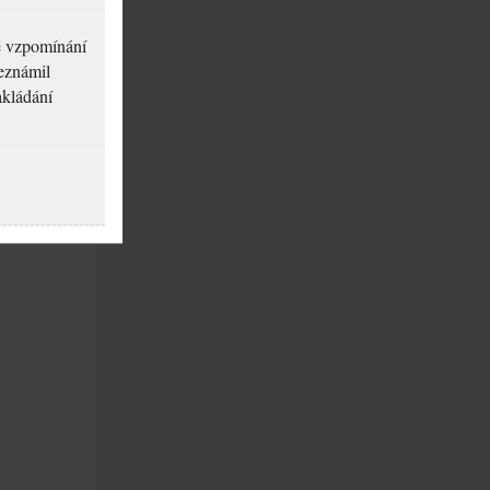
né vzpomínání
seznámil
akládání