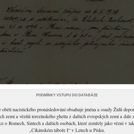
PODMÍNKY VSTUPU DO DATABÁZE
 obětí nacistického pronásledování obsahuje jména a osudy Židů depo
ch zemí a vězňů terezínského ghetta z dalších evropských zemí a dále 
ce o Romech, Sintech a dalších osobách, které zemřely jako vězni v t
„Cikánském táboře I“ v Letech u Písku.