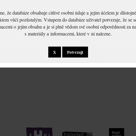
, že databáze obsahuje citlivé osobní údaje a jejím účelem je důstoj
ktem vůči pozůstalým. Vstupem do databáze uživatel potvrzuje, že se 
macemi o jejím obsahu a je si plně vědom své osobní odpovědnosti za n
s materiály a informacemi, které v ní nalezne.
X
Potvrzuji