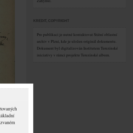
Zahynul.
KREDIT, COPYRIGHT
Pro publikaci je nutné kontaktovat Státní oblastní
archiv v Plzni, kde je uložen originál dokumentu.
Dokument byl digitalizován Institutem Terezínské
iniciativy v rámci projektu Terezínské album.
rtovaných
základní
akzvaném