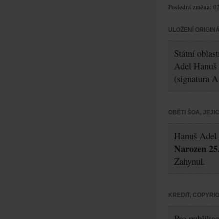
Poslední změna: 02
ULOŽENÍ ORIGIN
Státní oblas
Adel Hanuš
(signatura A
OBĚTI ŠOA, JEJ
Hanuš Adel
Narozen 25.
Zahynul.
KREDIT, COPYRI
Pro publikac