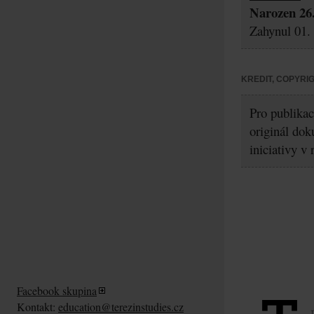
Narozen 26.
Zahynul 01.
KREDIT, COPYRI
Pro publikac
originál dok
iniciativy v
Facebook skupina
Kontakt:
education@terezinstudies.cz