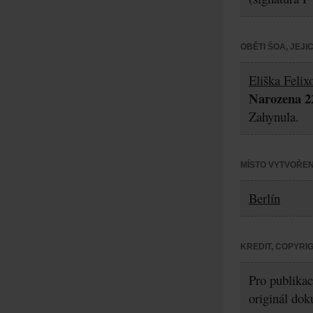
OBĚTI ŠOA, JEJ
Eliška Felix
Narozena 22
Zahynula.
MÍSTO VYTVOŘEN
Berlín
KREDIT, COPYRI
Pro publikac
originál dok