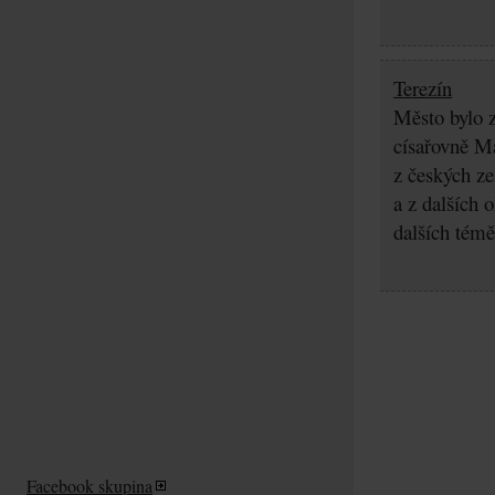
Terezín
Město bylo z
císařovně Ma
z českých z
a z dalších 
dalších témě
Facebook skupina