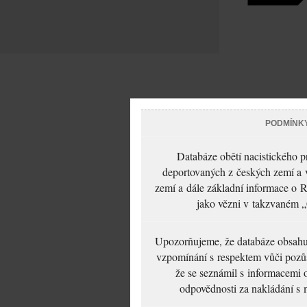
PODMÍNK
Databáze obětí nacistického 
deportovaných z českých zemí a v
zemí a dále základní informace o R
jako vězni v takzvaném „
Upozorňujeme, že databáze obsahuje
vzpomínání s respektem vůči pozůs
že se seznámil s informacemi 
odpovědnosti za nakládání s m