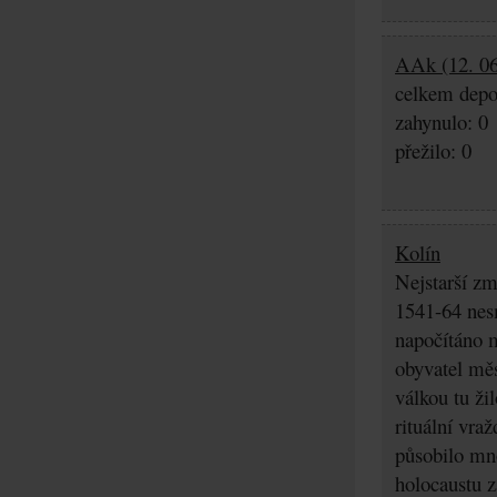
AAk (12. 06
celkem depo
zahynulo: 0
přežilo: 0
Kolín
Nejstarší zm
1541-64 nes
napočítáno 
obyvatel měs
válkou tu ži
rituální vra
působilo mn
holocaustu z