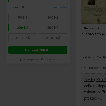
Hübsch Arnošt:
NEZPRACOVÁNO
Poslední změna: 02
HISTORICKÝ KO
AAb (05. 06
celkem depo
zahynulo: 7
přežilo: 41