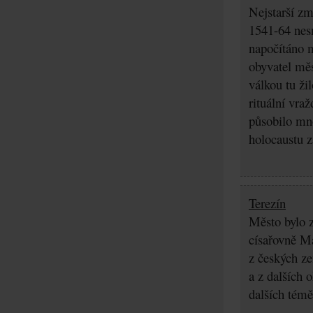
Nejstarší zm
1541-64 nes
napočítáno 
obyvatel měs
válkou tu ži
rituální vra
působilo mn
holocaustu z
Terezín
Město bylo z
císařovně Ma
z českých z
a z dalších 
dalších témě