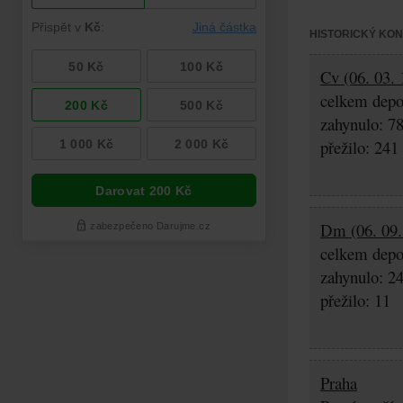
HISTORICKÝ KO
Cv (06. 03. 
celkem depo
zahynulo: 7
přežilo: 241
Dm (06. 09.
celkem depo
zahynulo: 2
přežilo: 11
Praha