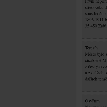
První nepřím
středověku d
soustředěno
1896-1911 by
35 450 Židů,
Terezín
Město bylo z
císařovně Ma
z českých z
a z dalších 
dalších témě
Osvětim
Největší nac