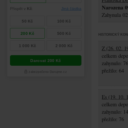
Narozena 09
Zahynula 02.
HISTORICKÝ KO
Z (26. 02. 1
celkem depo
zahynulo: 7
přežilo: 64
Es (19. 10. 
celkem depo
zahynulo: 1
přežilo: 76