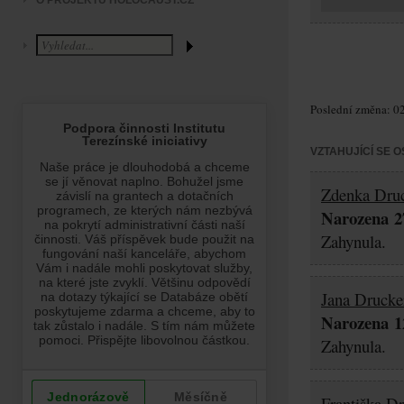
O PROJEKTU HOLOCAUST.CZ
Poslední změna: 02
VZTAHUJÍCÍ SE 
Zdenka Dru
Narozena 27
Zahynula.
Jana Drucke
Narozena 12
Zahynula.
Františka D