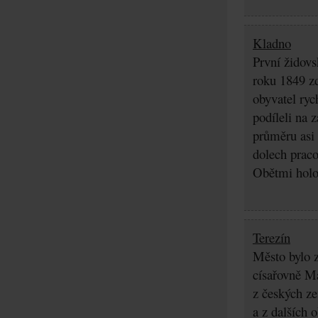
Kladno
První židovs
roku 1849 zd
obyvatel ryc
podíleli na 
průměru asi 
dolech praco
Obětmi holoc
Terezín
Město bylo z
císařovně Ma
z českých z
a z dalších 