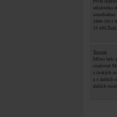
První nepřím
středověku d
soustředěno
1896-1911 by
35 450 Židů,
Terezín
Město bylo z
císařovně Ma
z českých z
a z dalších 
dalších témě