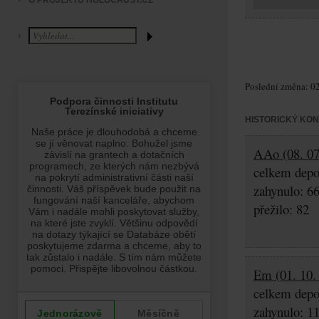
O PROJEKTU HOLOCAUST.CZ
Poslední změna: 02
HISTORICKÝ KO
AAo (08. 07
celkem depo
zahynulo: 6
přežilo: 82
Em (01. 10.
celkem depo
zahynulo: 1