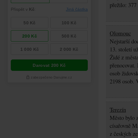
přežilo: 377
Olomouc
Nejstarší do
13. století 
Židé z města
přenocovat. 
osob židovsk
2198 osob. 
Terezín
Město bylo z
císařovně Ma
z českých z