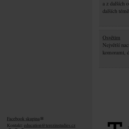
a z dalších 
dalších témě
Osvětim
Největší nac
komorami, d
Facebook skupina
Kontakt:
education@terezinstudies.cz