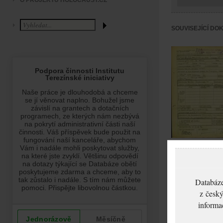
O PROJEKTU HOLOCAUST.CZ
SOUVISEJÍCÍ DO
Bruckner Netti:
Oznámení o úmrtí,
ghetto Terezín
Databáze
z český
informa