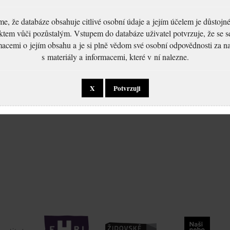
, že databáze obsahuje citlivé osobní údaje a jejím účelem je důstoj
ktem vůči pozůstalým. Vstupem do databáze uživatel potvrzuje, že se 
macemi o jejím obsahu a je si plně vědom své osobní odpovědnosti za n
s materiály a informacemi, které v ní nalezne.
X
Potvrzuji