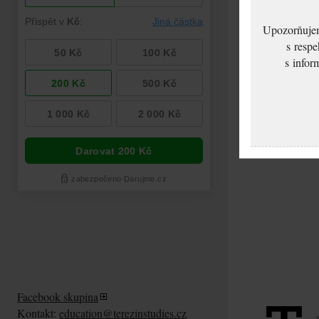
Upozorňujeme
s respe
s infor
Facebook skupina
Kontakt:
education@terezinstudies.cz