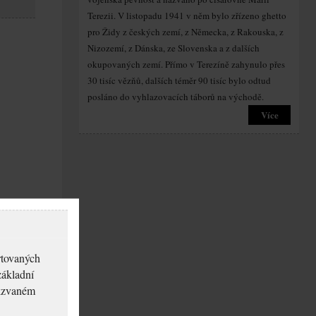
Terezii. V listopadu 1941 v něm bylo zřízeno ghetto
pro Židy z českých zemí, z Německa, z Rakouska, z
Nizozemí, z Dánska, ze Slovenska a z dalších
okupovaných zemí. Přímo v Terezíně zahynulo přes
30 tisíc vězňů, dalších téměr 90 tisíc bylo odtud
posláno do vyhlazovacích táborů na východě.
Více
rtovaných
základní
akzvaném