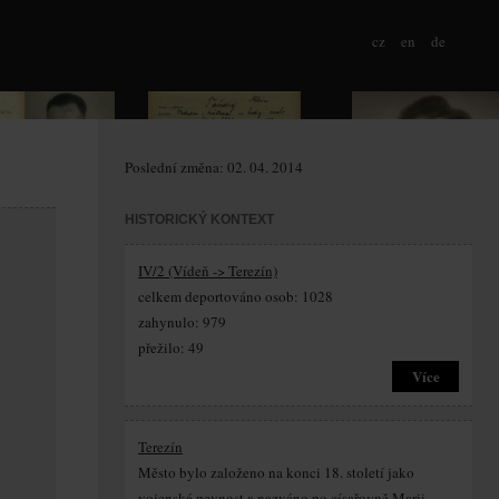
cz
en
de
Poslední změna: 02. 04. 2014
HISTORICKÝ KONTEXT
IV/2 (Vídeň -> Terezín)
celkem deportováno osob: 1028
zahynulo: 979
přežilo: 49
Více
Terezín
Město bylo založeno na konci 18. století jako
vojenská pevnost a nazváno po císařovně Marii