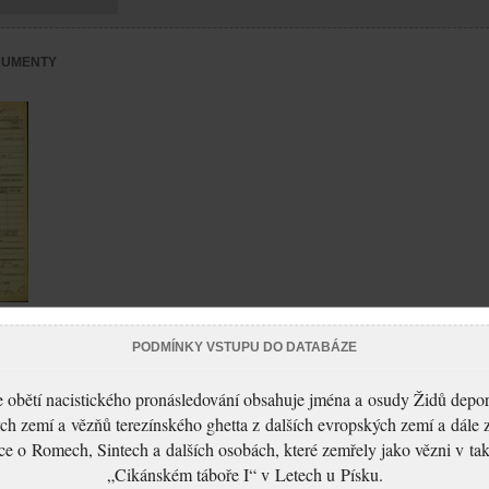
KUMENTY
PODMÍNKY VSTUPU DO DATABÁZE
 obětí nacistického pronásledování obsahuje jména a osudy Židů depo
ch zemí a vězňů terezínského ghetta z dalších evropských zemí a dále 
ce o Romech, Sintech a dalších osobách, které zemřely jako vězni v t
„Cikánském táboře I“ v Letech u Písku.