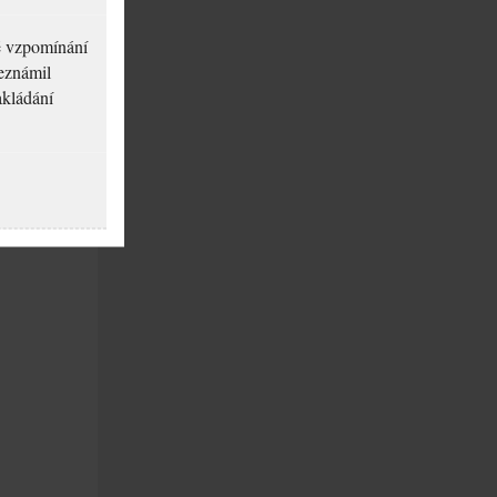
né vzpomínání
seznámil
akládání