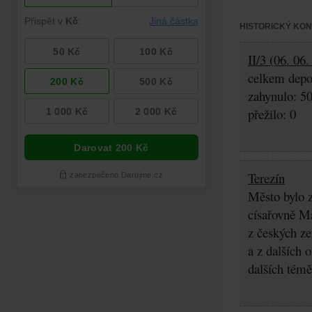
HISTORICKÝ KO
II/3 (06. 06
celkem depo
zahynulo: 5
přežilo: 0
Terezín
Město bylo z
císařovně Ma
z českých z
a z dalších 
dalších témě