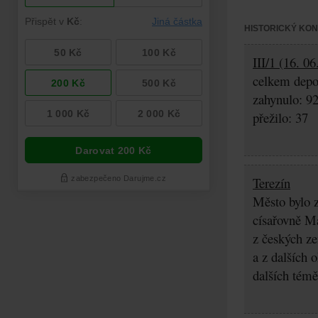
HISTORICKÝ KO
III/1 (16. 0
celkem depo
zahynulo: 9
přežilo: 37
Terezín
Město bylo z
císařovně Ma
z českých z
a z dalších 
dalších témě