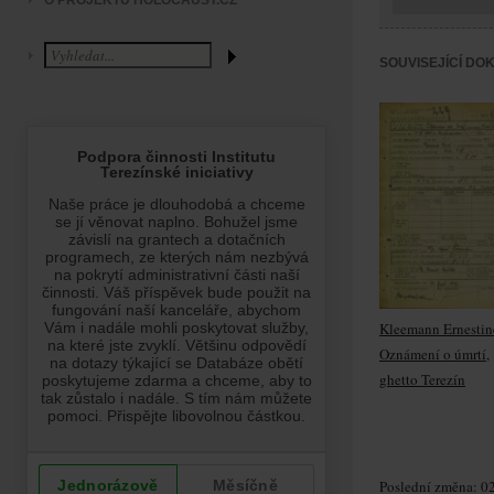
O PROJEKTU HOLOCAUST.CZ
SOUVISEJÍCÍ DO
Kleemann Ernestin
Oznámení o úmrtí,
ghetto Terezín
Poslední změna: 02