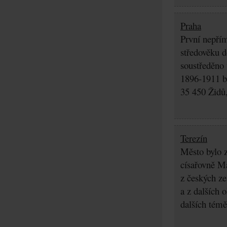
Praha
První nepřím
středověku d
soustředěno
1896-1911 by
35 450 Židů,
Terezín
Město bylo z
císařovně Ma
z českých z
a z dalších 
dalších témě