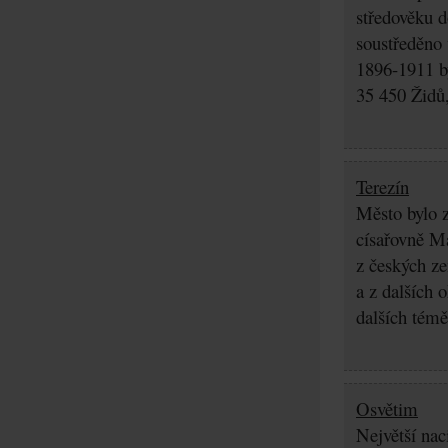
středověku d
soustředěno
1896-1911 by
35 450 Židů,
Terezín
Město bylo z
císařovně Ma
z českých z
a z dalších 
dalších témě
Osvětim
Největší nac