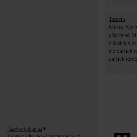
Terezín
Město bylo z
císařovně Ma
z českých z
a z dalších 
dalších témě
Facebook skupina
Kontakt:
education@terezinstudies.cz