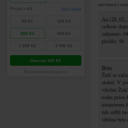
HISTORICKÝ KO
Ae (29. 03. 
celkem depo
zahynulo: 9
přežilo: 58
Brno
Židé se zača
století. V p
všichni Židé
rodin právo 
ustanovena ž
zde sídlil m
většina byla