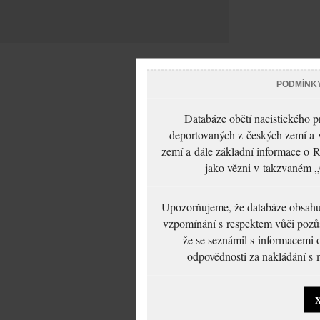
PODMÍNK
Databáze obětí nacistického 
deportovaných z českých zemí a v
zemí a dále základní informace o R
jako vězni v takzvaném „
Upozorňujeme, že databáze obsahuje
vzpomínání s respektem vůči pozůs
že se seznámil s informacemi 
odpovědnosti za nakládání s m