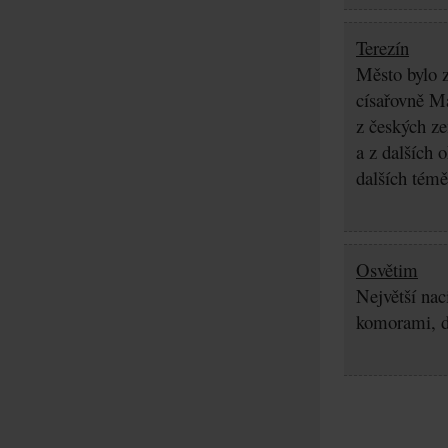
Terezín
Město bylo z
císařovně Ma
z českých z
a z dalších 
dalších témě
Osvětim
Největší nac
komorami, d