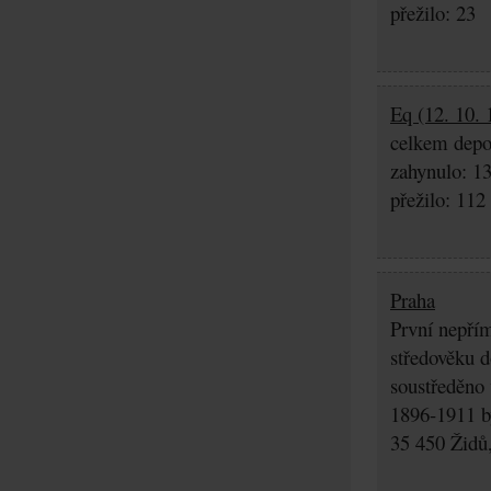
přežilo: 23
Eq (12. 10. 
celkem depo
zahynulo: 1
přežilo: 112
Praha
První nepřím
středověku d
soustředěno
1896-1911 by
35 450 Židů,