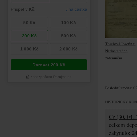
Thielová Josefina:
Nedostatečné
zatemnění
Poslední změna: 02
HISTORICKÝ KO
Cz (30. 04. 
celkem depo
zahynulo: 2