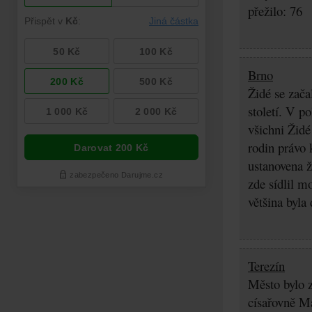
přežilo: 76
Brno
Židé se zača
století. V p
všichni Židé
rodin právo 
ustanovena ž
zde sídlil m
většina byla
Terezín
Město bylo z
císařovně Ma