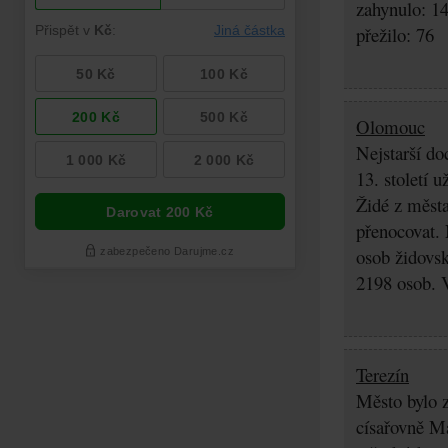
zahynulo: 1
přežilo: 76
Olomouc
Nejstarší do
13. století 
Židé z města
přenocovat. 
osob židovsk
2198 osob. 
Terezín
Město bylo z
císařovně Ma