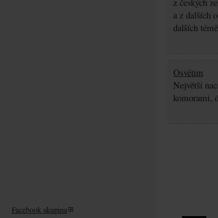
z českých z
a z dalších 
dalších témě
Osvětim
Největší nac
komorami, d
Facebook skupina