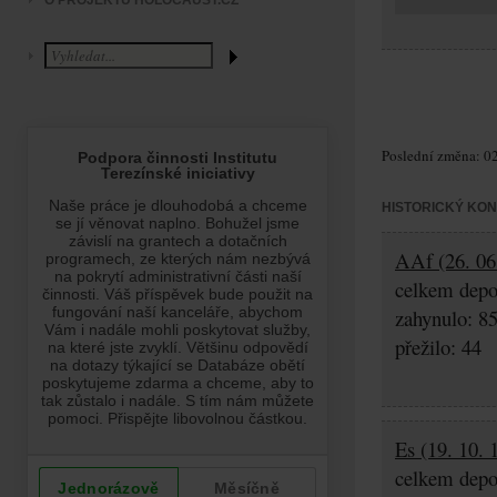
O PROJEKTU HOLOCAUST.CZ
Poslední změna: 02
HISTORICKÝ KO
AAf (26. 06
celkem depo
zahynulo: 8
přežilo: 44
Es (19. 10. 
celkem depo