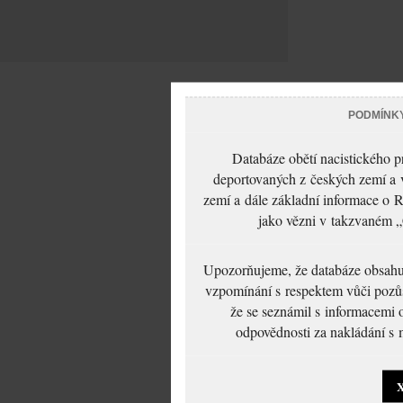
PODMÍNK
Databáze obětí nacistického 
deportovaných z českých zemí a v
zemí a dále základní informace o R
jako vězni v takzvaném „
Upozorňujeme, že databáze obsahuje
vzpomínání s respektem vůči pozůs
že se seznámil s informacemi 
odpovědnosti za nakládání s m