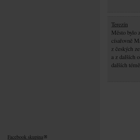
Terezín
Město bylo z
císařovně Ma
z českých z
a z dalších 
dalších témě
Facebook skupina