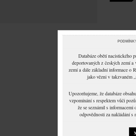
PODMÍNK
Databáze obětí nacistického 
deportovaných z českých zemí a v
zemí a dále základní informace o R
jako vězni v takzvaném „
Upozorňujeme, že databáze obsahuje
vzpomínání s respektem vůči pozůs
že se seznámil s informacemi 
odpovědnosti za nakládání s m