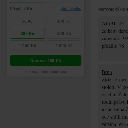
HISTORICKÝ KO
Af (31. 03. 
celkem depo
zahynulo: 9
přežilo: 78
Brno
Židé se zača
století. V p
všichni Židé
rodin právo 
ustanovena ž
zde sídlil m
většina byla