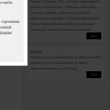
Terezii. V listopadu 1941 v něm bylo zřízeno ghetto
akzvaném
pro Židy z českých zemí, z Německa, z Rakouska, z
Nizozemí, z Dánska, ze Slovenska a z dalších
okupovaných zemí. Přímo v Terezíně zahynulo přes
né vzpomínání
30 tisíc vězňů, dalších téměr 90 tisíc bylo odtud
seznámil
posláno do vyhlazovacích táborů na východě.
akládání
Více
Osvětim
Největší nacistický koncentrační a vyhlazovací tábor
vybavený plynovými komorami, do něhož
směřovaly transporty z celé Evropy.
Více