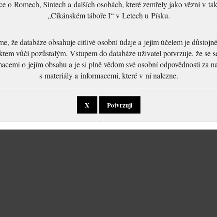
ce o Romech, Sintech a dalších osobách, které zemřely jako vězni v t
„Cikánském táboře I“ v Letech u Písku.
, že databáze obsahuje citlivé osobní údaje a jejím účelem je důstoj
ktem vůči pozůstalým. Vstupem do databáze uživatel potvrzuje, že se 
macemi o jejím obsahu a je si plně vědom své osobní odpovědnosti za n
s materiály a informacemi, které v ní nalezne.
X
Potvrzuji