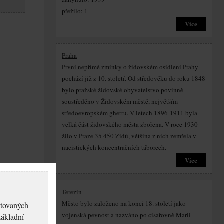
přežilo: 1
Více
Praha
První nepřímé zmínky o židovském osídlení Prahy
pochází již z 10. století. Od středověku do roku 1848
bylo pražské židovské obyvatelstvo povinně
soustředěno v Židovském městě, největším
středoevropském ghettu. V letech 1896-1911 byla
velká část židovského města zbořena. V roce 1930
žilo v Praze 35 450 Židů, většina z nich zemřela v
nacistických koncentračních táborech.
Více
Terezín
Město bylo založeno na konci 18. století jako
rtovaných
vojenská pevnost a nazváno po císařovně Marii
základní