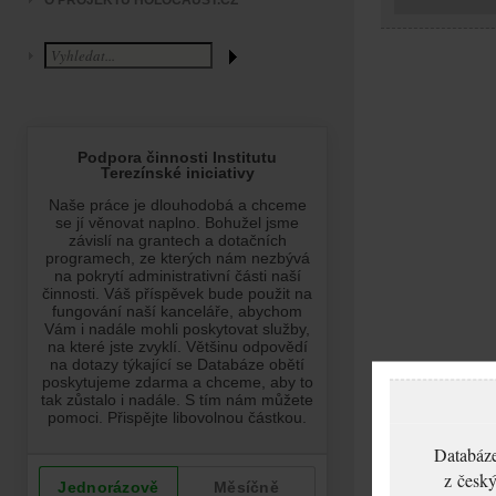
O PROJEKTU HOLOCAUST.CZ
Databáze
z český