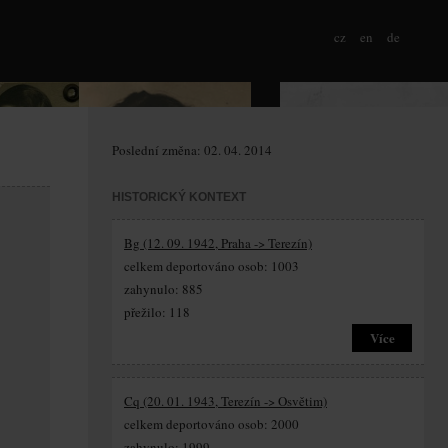
cz
en
de
Poslední změna: 02. 04. 2014
HISTORICKÝ KONTEXT
Bg (12. 09. 1942, Praha -> Terezín)
celkem deportováno osob: 1003
zahynulo: 885
přežilo: 118
Více
Cq (20. 01. 1943, Terezín -> Osvětim)
celkem deportováno osob: 2000
zahynulo: 1999