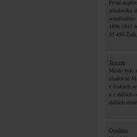
První nepřím
středověku d
soustředěno
1896-1911 by
35 450 Židů,
Terezín
Město bylo z
císařovně Ma
z českých z
a z dalších 
dalších témě
Osvětim