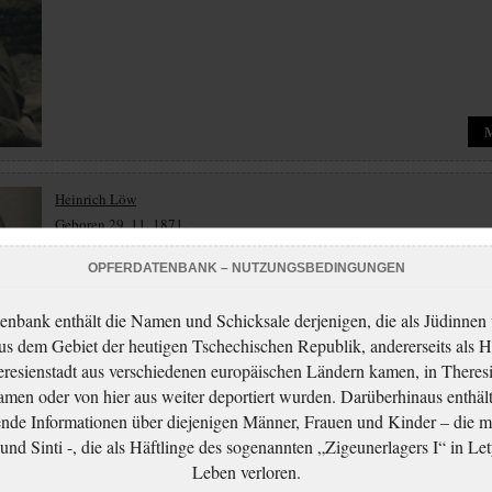
Heinrich Löw
Geboren 29. 11. 1871.
Ermordet 09. 05. 1943 Theresienstadt.
OPFERDATENBANK – NUTZUNGSBEDINGUNGEN
enbank enthält die Namen und Schicksale derjenigen, die als Jüdinnen
aus dem Gebiet der heutigen Tschechischen Republik, andererseits als H
resienstadt aus verschiedenen europäischen Ländern kamen, in Theres
men oder von hier aus weiter deportiert wurden. Darüberhinaus enthält
nde Informationen über diejenigen Männer, Frauen und Kinder – die m
Isidor Löw
nd Sinti -, die als Häftlinge des sogenannten „Zigeunerlagers I“ in Let
Geboren 12. 06. 1871.
Leben verloren.