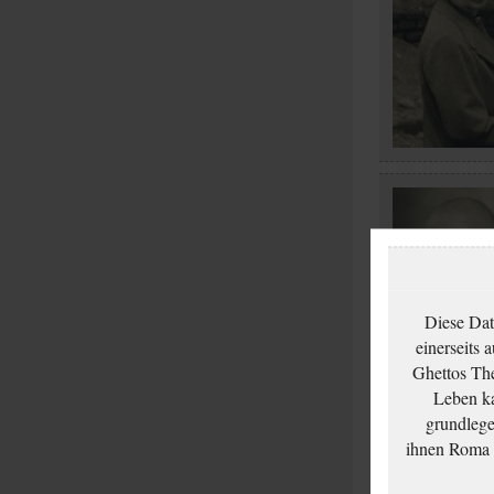
Diese Dat
einerseits 
Ghettos The
Leben ka
grundlege
ihnen Roma u