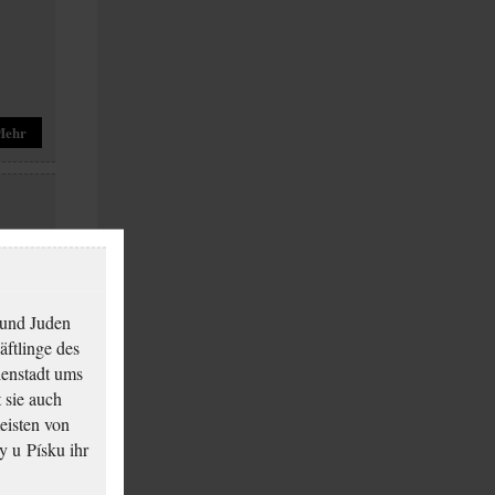
Mehr
 und Juden
äftlinge des
ienstadt ums
Mehr
 sie auch
eisten von
y u Písku ihr