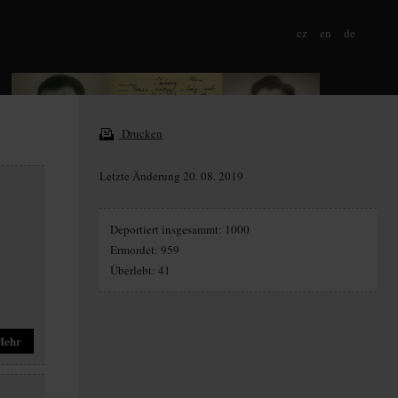
cz
en
de
Drucken
Letzte Änderung 20. 08. 2019
Deportiert insgesammt: 1000
Ermordet: 959
Überlebt: 41
Mehr