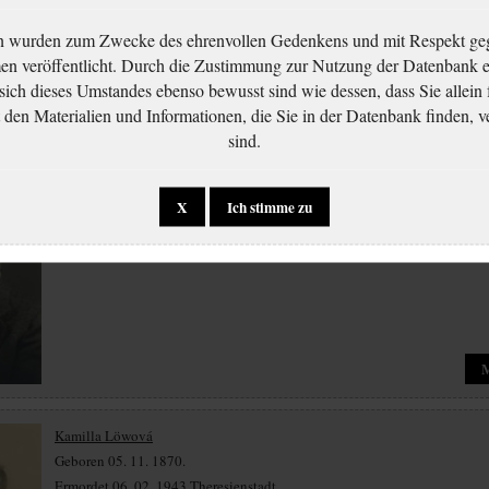
Ermordet 05. 11. 1942 Theresienstadt.
n wurden zum Zwecke des ehrenvollen Gedenkens und mit Respekt ge
 veröffentlicht. Durch die Zustimmung zur Nutzung der Datenbank er
 sich dieses Umstandes ebenso bewusst sind wie dessen, dass Sie allein 
en Materialien und Informationen, die Sie in der Datenbank finden, v
sind.
Josef Löw
X
Ich stimme zu
Geboren 07. 09. 1885.
Ermordet 12. 10. 1942 Theresienstadt.
Kamilla Löwová
Geboren 05. 11. 1870.
Ermordet 06. 02. 1943 Theresienstadt.