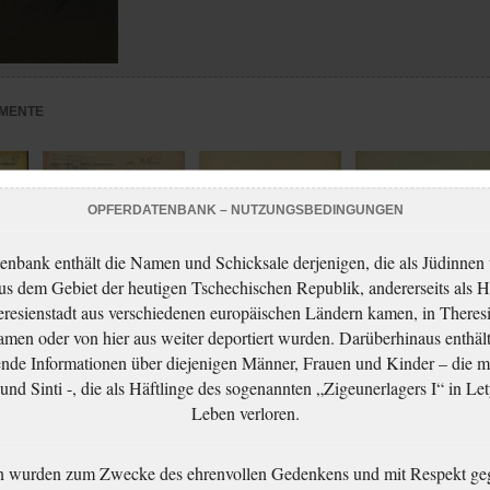
MENTE
OPFERDATENBANK – NUTZUNGSBEDINGUNGEN
enbank enthält die Namen und Schicksale derjenigen, die als Jüdinnen
aus dem Gebiet der heutigen Tschechischen Republik, andererseits als H
resienstadt aus verschiedenen europäischen Ländern kamen, in Theres
men oder von hier aus weiter deportiert wurden. Darüberhinaus enthält
nde Informationen über diejenigen Männer, Frauen und Kinder – die m
Löwenbachová
Löwenbachová
Löwenbachová
nd Sinti -, die als Häftlinge des sogenannten „Zigeunerlagers I“ in Let
Růžena: Žádost o
Růžena: Vyjádření k
Růžena: Žádost o
Leben verloren.
vydání občanské
žádosti o milost
milost
adt
legitimace
n wurden zum Zwecke des ehrenvollen Gedenkens und mit Respekt ge