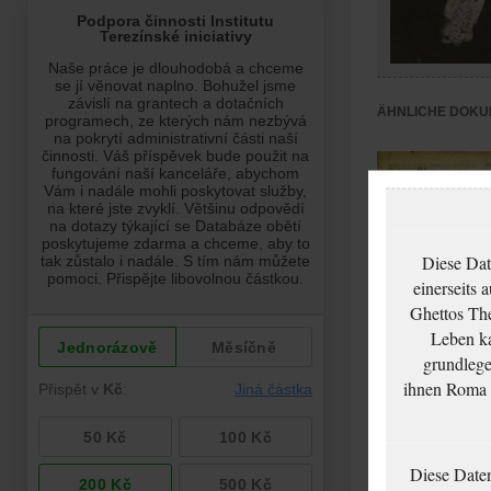
ÄHNLICHE DOKU
Diese Dat
einerseits 
Ghettos The
Leben ka
grundlege
Löwenbachová
ihnen Roma u
Růžena:
Todesfallanzeige,
Ghetto Theresienst
Diese Date