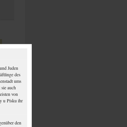
 und Juden
äftlinge des
ienstadt ums
 sie auch
eisten von
y u Písku ihr
genüber den