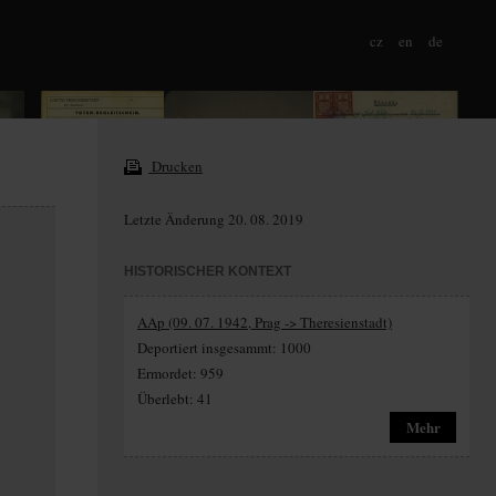
cz
en
de
Drucken
Letzte Änderung 20. 08. 2019
HISTORISCHER KONTEXT
AAp (09. 07. 1942, Prag -> Theresienstadt)
Deportiert insgesammt: 1000
Ermordet: 959
Überlebt: 41
Mehr