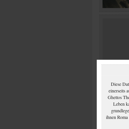
Diese Dat
einerseits 
Ghettos The
Leben ka
grundlege
ihnen Roma u