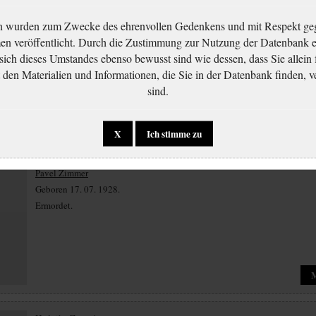
n wurden zum Zwecke des ehrenvollen Gedenkens und mit Respekt ge
Ota Zimmer
 veröffentlicht. Durch die Zustimmung zur Nutzung der Datenbank er
Geboren 15. 07. 1895.
 sich dieses Umstandes ebenso bewusst sind wie dessen, dass Sie allein 
Ermordet.
en Materialien und Informationen, die Sie in der Datenbank finden, v
sind.
X
Ich stimme zu
Pavel Zimmer
Geboren 17. 07. 1928.
Ermordet.