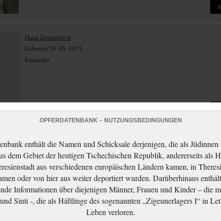
Hana Zimmerová
Geboren 20. 05. 1931.
Ermordet.
OPFERDATENBANK – NUTZUNGSBEDINGUNGEN
Karolina Zimmerová
enbank enthält die Namen und Schicksale derjenigen, die als Jüdinnen
Geboren 20. 12. 1906.
aus dem Gebiet der heutigen Tschechischen Republik, andererseits als H
Ermordet.
resienstadt aus verschiedenen europäischen Ländern kamen, in Theres
men oder von hier aus weiter deportiert wurden. Darüberhinaus enthält
nde Informationen über diejenigen Männer, Frauen und Kinder – die m
nd Sinti -, die als Häftlinge des sogenannten „Zigeunerlagers I“ in Let
Leben verloren.