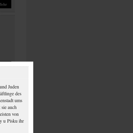
Mehr
Mehr
 und Juden
äftlinge des
ienstadt ums
 sie auch
eisten von
y u Písku ihr
Mehr