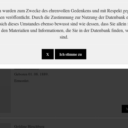
Bertha Hirsch
n wurden zum Zwecke des ehrenvollen Gedenkens und mit Respekt ge
Geboren 04. 07. 1902.
 veröffentlicht. Durch die Zustimmung zur Nutzung der Datenbank er
Ermordet.
 sich dieses Umstandes ebenso bewusst sind wie dessen, dass Sie allein 
en Materialien und Informationen, die Sie in der Datenbank finden, v
sind.
X
Ich stimme zu
Erna Hirschberg
Geboren 01. 08. 1889.
Ermordet.
Goldine Hirschberg