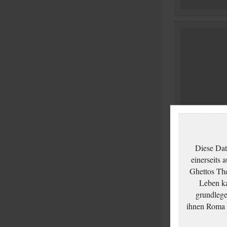
Diese Dat
einerseits 
Ghettos The
Leben ka
grundlege
ihnen Roma u