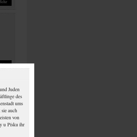
Mehr
Mehr
 und Juden
äftlinge des
ienstadt ums
 sie auch
eisten von
y u Písku ihr
Mehr