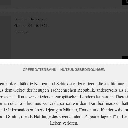
Bernhard Hichberger
Geboren 09. 10. 1871.
Ermordet.
OPFERDATENBANK – NUTZUNGSBEDINGUNGEN
Paula Hichberger
enbank enthält die Namen und Schicksale derjenigen, die als Jüdinnen
Geboren 21. 08. 1887.
aus dem Gebiet der heutigen Tschechischen Republik, andererseits als H
Ermordet.
resienstadt aus verschiedenen europäischen Ländern kamen, in Theres
men oder von hier aus weiter deportiert wurden. Darüberhinaus enthält
nde Informationen über diejenigen Männer, Frauen und Kinder – die m
nd Sinti -, die als Häftlinge des sogenannten „Zigeunerlagers I“ in Let
Leben verloren.