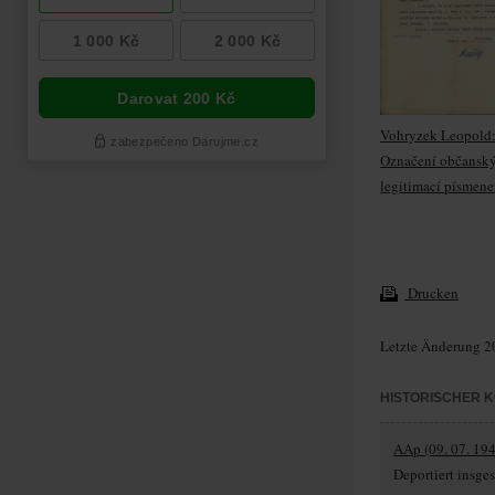
Vohryzek Leopold
Označení občansk
legitimací písmene
Drucken
Letzte Änderung 2
HISTORISCHER 
AAp (09. 07. 194
Deportiert insg