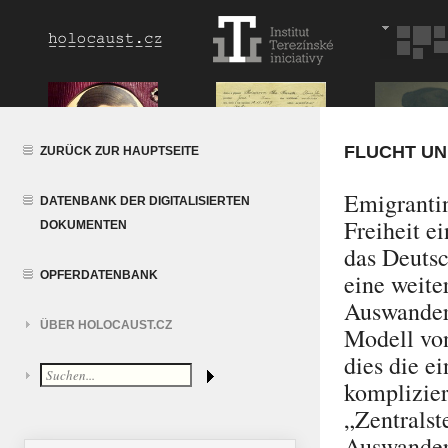
FLUCHT UN
ZURÜCK ZUR HAUPTSEITE
Emigrantin
DATENBANK DER DIGITALISIERTEN
Freiheit e
DOKUMENTEN
das Deutsc
OPFERDATENBANK
eine weite
Auswander
ÜBER HOLOCAUST.CZ
Modell vo
dies die e
komplizier
„Zentralst
Auswander