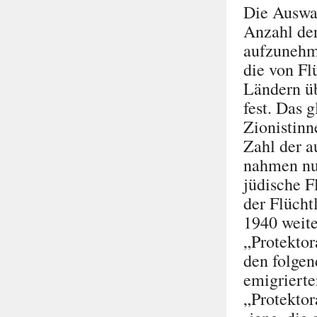
Die Auswa
Anzahl der
aufzunehm
die von Fl
Ländern üb
fest. Das 
Zionistinn
Zahl der a
nahmen nu
jüdische F
der Flücht
1940 weite
„Protektor
den folgen
emigrierte
„Protektor